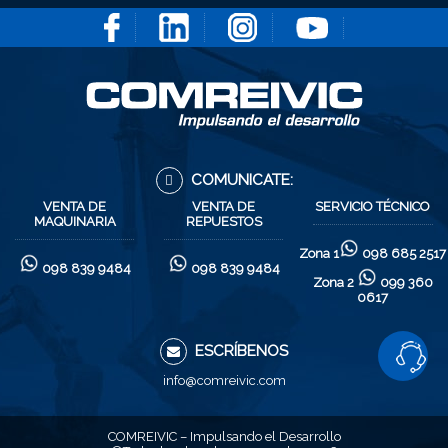
COMUNICATE:
VENTA DE
VENTA DE
SERVICIO TÉCNICO
MAQUINARIA
REPUESTOS
Zona 1
098 685 2517
098 839 9484
098 839 9484
Zona 2
099 360
0617
ESCRÍBENOS
info@comreivic.com
SOLICITA
COMREIVIC – Impulsando el Desarrollo