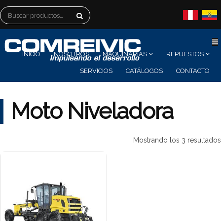
Buscar
por:
INICIO
NOSOTROS
MAQUINARIAS
REPUESTOS
SERVICIOS
CATÁLOGOS
CONTACTO
Moto Niveladora
Mostrando los 3 resultados