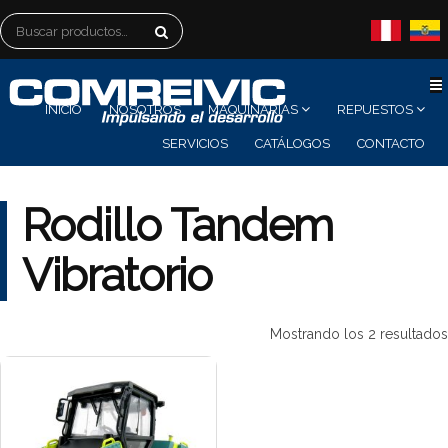
Buscar
por:
INICIO
NOSOTROS
MAQUINARIAS
REPUESTOS
SERVICIOS
CATÁLOGOS
CONTACTO
Rodillo Tandem
Vibratorio
Mostrando los 2 resultados