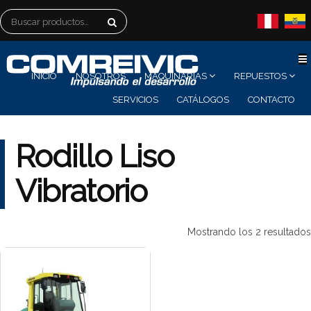
Buscar
por:
INICIO
NOSOTROS
MAQUINARIAS
REPUESTOS
SERVICIOS
CATÁLOGOS
CONTACTO
Rodillo Liso
Vibratorio
Mostrando los 2 resultados